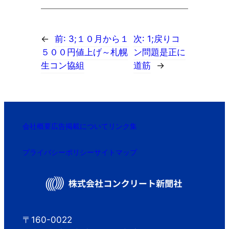
←
前:
3;１０月から１
次:
1;戻りコ
５００円値上げ～札幌
ン問題是正に
生コン協組
道筋
→
会社概要
広告掲載について
リンク集
プライバシーポリシー
サイトマップ
〒160-0022