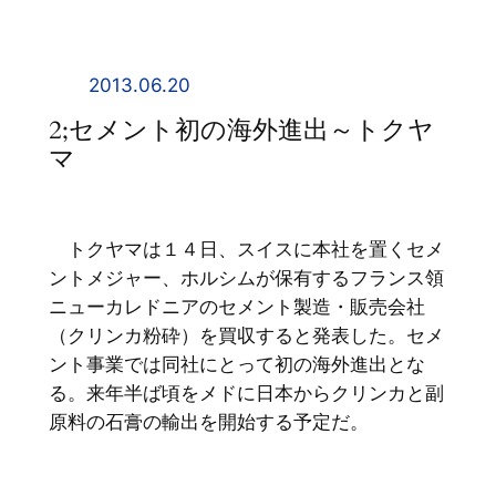
内
容
を
2013.06.20
ス
2;セメント初の海外進出～トクヤ
キ
マ
ッ
プ
トクヤマは１４日、スイスに本社を置くセメ
ントメジャー、ホルシムが保有するフランス領
ニューカレドニアのセメント製造・販売会社
（クリンカ粉砕）を買収すると発表した。セメ
ント事業では同社にとって初の海外進出とな
る。来年半ば頃をメドに日本からクリンカと副
原料の石膏の輸出を開始する予定だ。