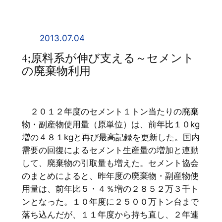
内
容
を
2013.07.04
ス
4;原料系が伸び支える～セメント
キ
の廃棄物利用
ッ
プ
２０１２年度のセメント１トン当たりの廃棄
物・副産物使用量（原単位）は、前年比１０kg
増の４８１kgと再び最高記録を更新した。国内
需要の回復によるセメント生産量の増加と連動
して、廃棄物の引取量も増えた。セメント協会
のまとめによると、昨年度の廃棄物・副産物使
用量は、前年比５・４％増の２８５２万３千ト
ンとなった。１０年度に２５００万トン台まで
落ち込んだが、１１年度から持ち直し、２年連