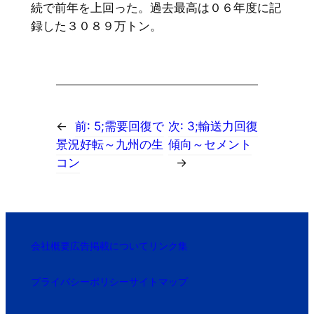
続で前年を上回った。過去最高は０６年度に記
録した３０８９万トン。
←
前:
5;需要回復で
次:
3;輸送力回復
景況好転～九州の生
傾向～セメント
コン
→
会社概要
広告掲載について
リンク集
プライバシーポリシー
サイトマップ