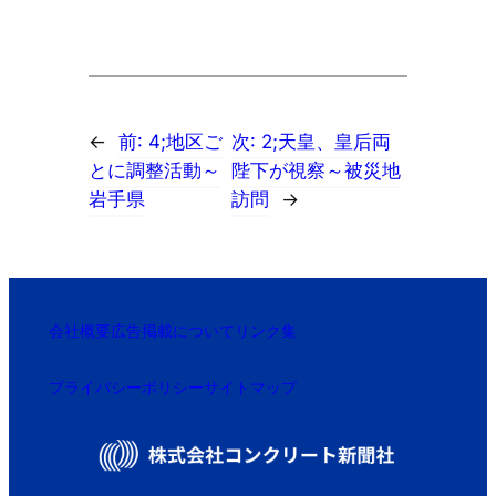
←
前:
4;地区ご
次:
2;天皇、皇后両
とに調整活動～
陛下が視察～被災地
岩手県
訪問
→
会社概要
広告掲載について
リンク集
プライバシーポリシー
サイトマップ