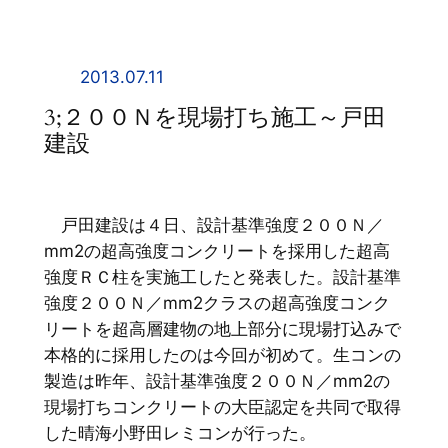
内
容
を
2013.07.11
ス
3;２００Ｎを現場打ち施工～戸田
キ
建設
ッ
プ
戸田建設は４日、設計基準強度２００Ｎ／
mm2の超高強度コンクリートを採用した超高
強度ＲＣ柱を実施工したと発表した。設計基準
強度２００Ｎ／mm2クラスの超高強度コンク
リートを超高層建物の地上部分に現場打込みで
本格的に採用したのは今回が初めて。生コンの
製造は昨年、設計基準強度２００Ｎ／mm2の
現場打ちコンクリートの大臣認定を共同で取得
した晴海小野田レミコンが行った。