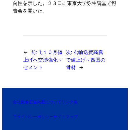
向性を示した。２３日に東京大学弥生講堂で報
告会を開いた。
←
前:
1;１０月値
次:
4;輸送費高騰
上げへ交渉強化～
で値上げ～四国の
セメント
骨材
→
会社概要
広告掲載について
リンク集
プライバシーポリシー
サイトマップ