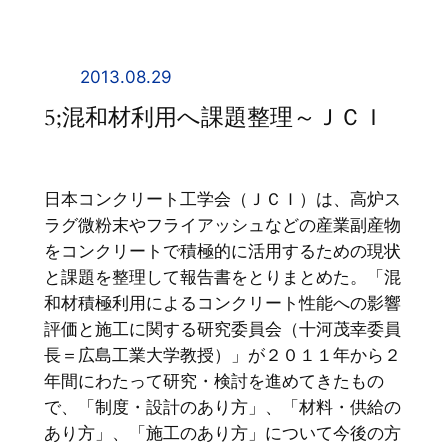
内
容
を
2013.08.29
ス
5;混和材利用へ課題整理～ＪＣＩ
キ
ッ
プ
日本コンクリート工学会（ＪＣＩ）は、高炉ス
ラグ微粉末やフライアッシュなどの産業副産物
をコンクリートで積極的に活用するための現状
と課題を整理して報告書をとりまとめた。「混
和材積極利用によるコンクリート性能への影響
評価と施工に関する研究委員会（十河茂幸委員
長＝広島工業大学教授）」が２０１１年から２
年間にわたって研究・検討を進めてきたもの
で、「制度・設計のあり方」、「材料・供給の
あり方」、「施工のあり方」について今後の方