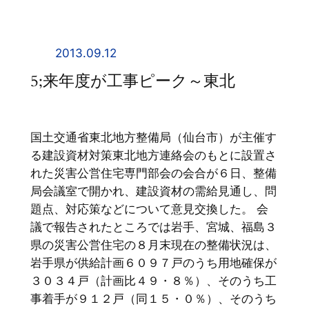
内
容
を
2013.09.12
ス
5;来年度が工事ピーク～東北
キ
ッ
プ
国土交通省東北地方整備局（仙台市）が主催す
る建設資材対策東北地方連絡会のもとに設置さ
れた災害公営住宅専門部会の会合が６日、整備
局会議室で開かれ、建設資材の需給見通し、問
題点、対応策などについて意見交換した。 会
議で報告されたところでは岩手、宮城、福島３
県の災害公営住宅の８月末現在の整備状況は、
岩手県が供給計画６０９７戸のうち用地確保が
３０３４戸（計画比４９・８％）、そのうち工
事着手が９１２戸（同１５・０％）、そのうち