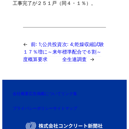
工事完了が２５１戸（同４・１％）。
←
前:
1;公共投資
次:
4;乾燥収縮試験
１７％増に～来年
標準配合で６割～
度概算要求
全生連調査
→
会社概要
広告掲載について
リンク集
プライバシーポリシー
サイトマップ