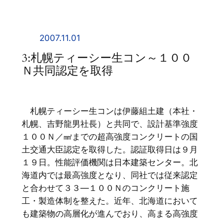
内
容
を
2007.11.01
ス
3:札幌ティーシー生コン～１００
キ
Ｎ共同認定を取得
ッ
プ
札幌ティーシー生コンは伊藤組土建（本社・
札幌、吉野龍男社長）と共同で、設計基準強度
１００Ｎ／㎟までの超高強度コンクリートの国
土交通大臣認定を取得した。認証取得日は９月
１９日。性能評価機関は日本建築センター。北
海道内では最高強度となり、同社では従来認定
と合わせて３３―１００Ｎのコンクリート施
工・製造体制を整えた。近年、北海道において
も建築物の高層化が進んでおり、高まる高強度