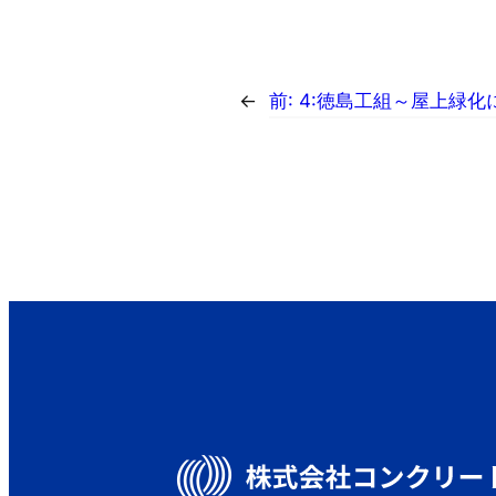
←
前:
4:徳島工組～屋上緑化