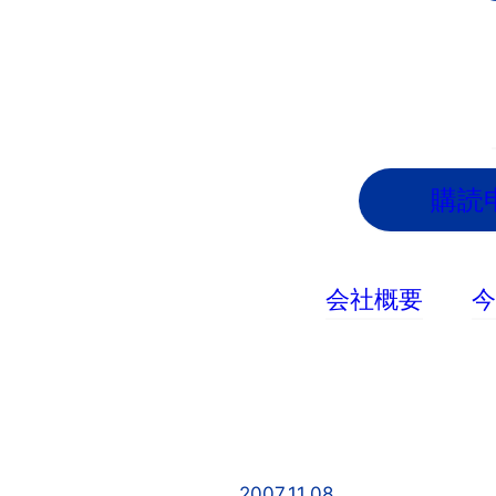
内
容
を
ス
キ
ッ
購読
プ
会社概要
2007.11.08