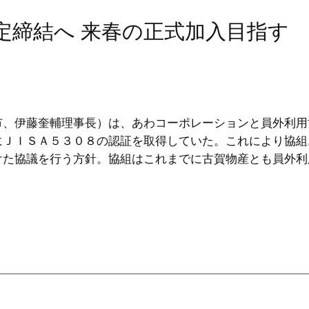
定締結へ 来春の正式加入目指す
、伊藤奎輔理事長）は、あわコーポレーションと員外利用
にＪＩＳＡ５３０８の認証を取得していた。これにより協組
けた協議を行う方針。協組はこれまでに古賀物産とも員外利