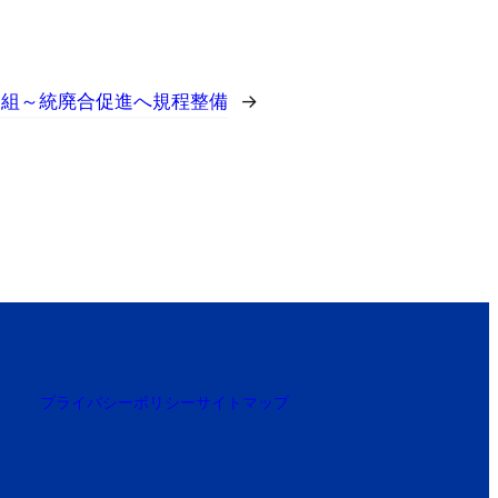
協組～統廃合促進へ規程整備
→
プライバシーポリシー
サイトマップ