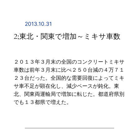
内
容
を
2013.10.31
ス
2;東北・関東で増加～ミキサ車数
キ
ッ
プ
２０１３年３月末の全国のコンクリートミキサ
車数は前年３月末に比べ２５０台減の４万７１
２３台だった。全国的な需要回復によってミキ
サ車不足が顕在化し、減少ペースが鈍化。東
北、関東両運輸局で増加に転じた。都道府県別
でも１３都県で増えた。