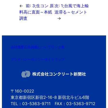
←
前:
3;生コン 原
次:
1;台風で海上輸
料高に直面～本紙
送滞る～セメント
調査
→
会社概要
広告掲載について
リンク集
プライバシーポリシー
サイトマップ
〒160-0022
東京都新宿区新宿2-16-8 新宿北斗ビル6階
TEL：03-5363-9711 FAX：03-5363-9712