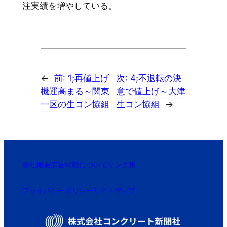
注実績を増やしている。
←
前:
1;再値上げ
次:
4;不退転の決
機運高まる～関東
意で値上げ～大津
一区の生コン協組
生コン協組
→
会社概要
広告掲載について
リンク集
プライバシーポリシー
サイトマップ