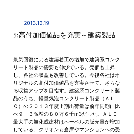
内
容
を
2013.12.19
ス
5;高付加価値品を充実～建築製品
キ
ッ
プ
景気回復による建築着工の増加で建築系コンク
リート製品の需要も伸びている。売価も上昇
し、各社の収益も改善している。今後各社はオ
リジナルの高付加価値品を充実させて、さらな
る収益アップを目指す。建築系コンクリート製
品のうち、軽量気泡コンクリート製品（ＡＬ
Ｃ）の２０１３年度上期出荷量は前年同期に比
べ９・３％増の８０万６千m3だった。ＡＬＣ
最大手の旭化成建材はヘーベルの販売量が増加
している。クリオンも倉庫やマンションへの受