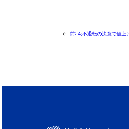
←
前:
4;不退転の決意で値上