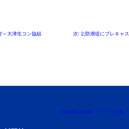
げ～大津生コン協組
次:
2;防潮堤にプレキャ
会社概要
広告掲載について
リンク集