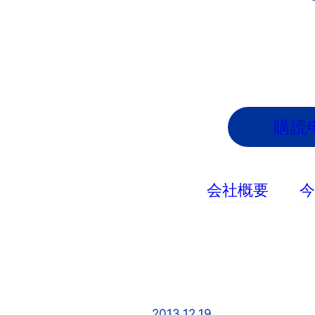
内
容
を
ス
キ
ッ
購読
プ
会社概要
2013.12.19