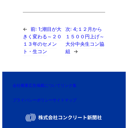
←
前:
1;潮目が大
次:
4;１２月から
きく変わる～２０
１５００円上げ～
１３年のセメン
大分中央生コン協
ト・生コン
組
→
会社概要
広告掲載について
リンク集
プライバシーポリシー
サイトマップ