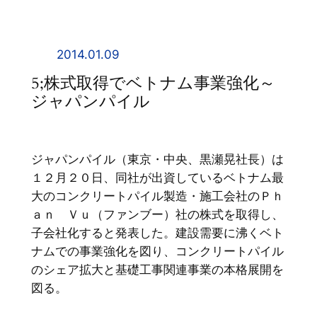
内
容
を
2014.01.09
ス
5;株式取得でベトナム事業強化～
キ
ジャパンパイル
ッ
プ
ジャパンパイル（東京・中央、黒瀬晃社長）は
１２月２０日、同社が出資しているベトナム最
大のコンクリートパイル製造・施工会社のＰｈ
ａｎ Ｖｕ（ファンブー）社の株式を取得し、
子会社化すると発表した。建設需要に沸くベト
ナムでの事業強化を図り、コンクリートパイル
のシェア拡大と基礎工事関連事業の本格展開を
図る。