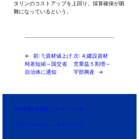
タリンのコストアップを上回り、採算確保が困
難になっているという。
←
前:
1;資材値上げ
次:
4;建設資材
時差短縮～国交省
営業益５割増～
自治体に通知
宇部興産
→
会社概要
広告掲載について
リンク集
プライバシーポリシー
サイトマップ