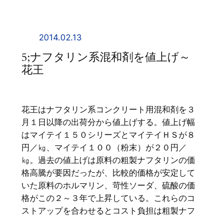
内
容
を
2014.02.13
ス
5;ナフタリン系混和剤を値上げ～
キ
花王
ッ
プ
花王はナフタリン系コンクリート用混和剤を３
月１日以降の出荷分から値上げする。値上げ幅
はマイテイ１５０シリーズとマイテイＨＳが８
円／㎏、マイテイ１００（粉末）が２０円／
㎏。過去の値上げは原料の粗製ナフタリンの価
格高騰が要因だったが、比較的価格が安定して
いた原料のホルマリン、苛性ソーダ、硫酸の価
格がこの２～３年で上昇している。これらのコ
ストアップを合わせるとコスト負担は粗製ナフ