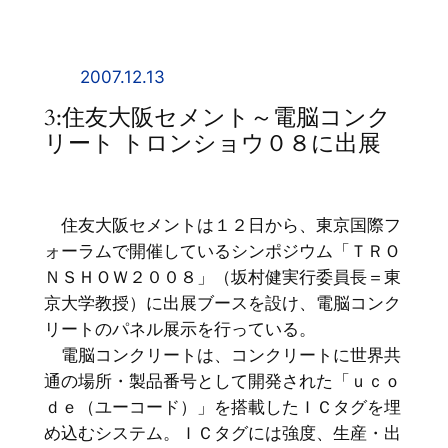
内
容
を
2007.12.13
ス
3:住友大阪セメント～電脳コンク
キ
リート トロンショウ０８に出展
ッ
プ
住友大阪セメントは１２日から、東京国際フ
ォーラムで開催しているシンポジウム「ＴＲＯ
ＮＳＨＯＷ２００８」（坂村健実行委員長＝東
京大学教授）に出展ブースを設け、電脳コンク
リートのパネル展示を行っている。
電脳コンクリートは、コンクリートに世界共
通の場所・製品番号として開発された「ｕｃｏ
ｄｅ（ユーコード）」を搭載したＩＣタグを埋
め込むシステム。ＩＣタグには強度、生産・出