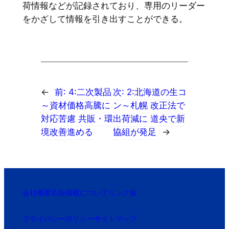
荷情報などが記録されており、専用のリーダー
をかざして情報を引き出すことができる。
←
前:
4:二次製品
次:
2:北海道の生コ
～資材価格高騰に
ン～札幌 改正法で
対応苦慮 共販・環
出荷減に 道央で新
境改善進める
協組が発足
→
会社概要
広告掲載について
リンク集
プライバシーポリシー
サイトマップ