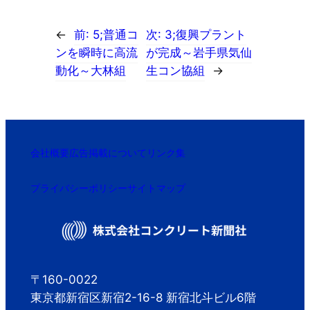
←
前:
5;普通コ
次:
3;復興プラント
ンを瞬時に高流
が完成～岩手県気仙
動化～大林組
生コン協組
→
会社概要
広告掲載について
リンク集
プライバシーポリシー
サイトマップ
〒160-0022
東京都新宿区新宿2-16-8 新宿北斗ビル6階