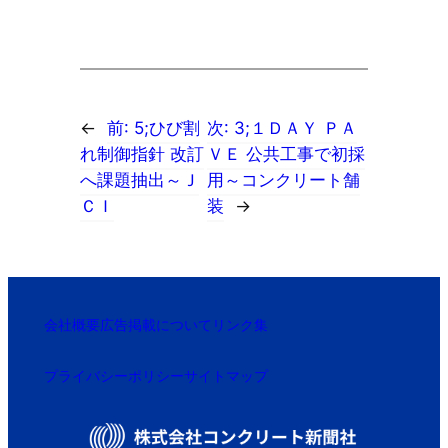
←
前:
5;ひび割
次:
3;１ＤＡＹ ＰＡ
れ制御指針 改訂
ＶＥ 公共工事で初採
へ課題抽出～Ｊ
用～コンクリート舗
ＣＩ
装
→
会社概要
広告掲載について
リンク集
プライバシーポリシー
サイトマップ