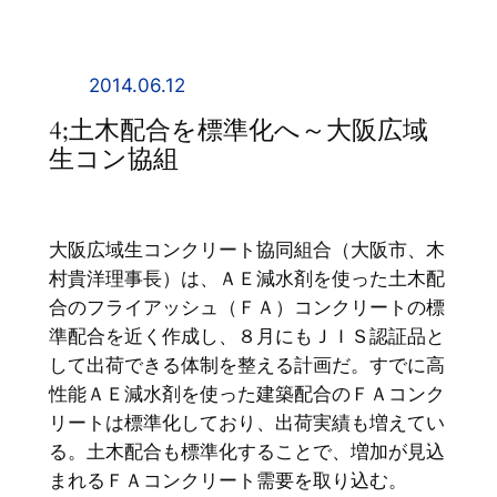
内
容
を
2014.06.12
ス
4;土木配合を標準化へ～大阪広域
キ
生コン協組
ッ
プ
大阪広域生コンクリート協同組合（大阪市、木
村貴洋理事長）は、ＡＥ減水剤を使った土木配
合のフライアッシュ（ＦＡ）コンクリートの標
準配合を近く作成し、８月にもＪＩＳ認証品と
して出荷できる体制を整える計画だ。すでに高
性能ＡＥ減水剤を使った建築配合のＦＡコンク
リートは標準化しており、出荷実績も増えてい
る。土木配合も標準化することで、増加が見込
まれるＦＡコンクリート需要を取り込む。