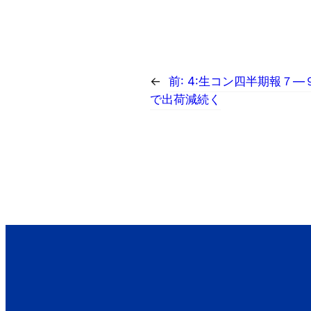
←
前:
4:生コン四半期報７―
で出荷減続く