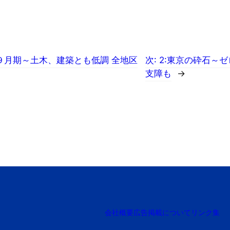
９月期～土木、建築とも低調 全地区
次:
2:東京の砕石～
支障も
→
会社概要
広告掲載について
リンク集