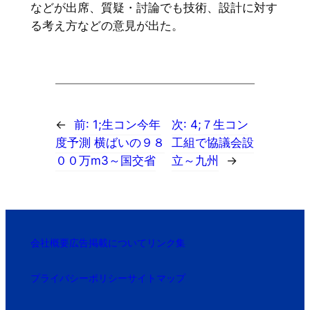
などが出席、質疑・討論でも技術、設計に対す
る考え方などの意見が出た。
←
前:
1;生コン今年
次:
4;７生コン
度予測 横ばいの９８
工組で協議会設
００万m3～国交省
立～九州
→
会社概要
広告掲載について
リンク集
プライバシーポリシー
サイトマップ