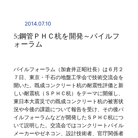
内
容
を
2014.07.10
ス
5;鋼管ＰＨＣ杭を開発～パイルフ
キ
ォーラム
ッ
プ
パイルフォーラム（加倉井正昭社長）は６月２
７日、東京・千石の地盤工学会で技術交流会を
開いた。既成コンクリート杭の耐震性評価と新
しい耐震杭（ＳＰＨＣ杭）をテーマに開催し、
東日本大震災での既成コンクリート杭の被害状
況や今後の課題について報告を受け、その後パ
イルフォーラムなどが開発したＳＰＨＣ杭につ
いて説明した。交流会ではコンクリートパイル
メーカーやゼネコン、設計技術者、官庁関係者