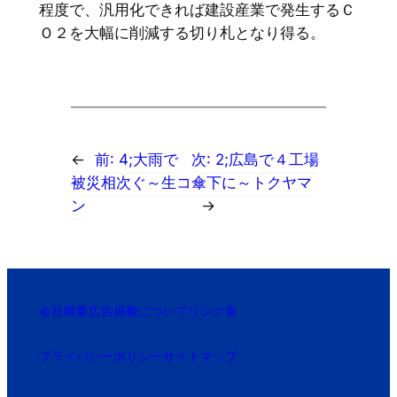
程度で、汎用化できれば建設産業で発生するＣ
Ｏ２を大幅に削減する切り札となり得る。
←
前:
4;大雨で
次:
2;広島で４工場
被災相次ぐ～生コ
傘下に～トクヤマ
ン
→
会社概要
広告掲載について
リンク集
プライバシーポリシー
サイトマップ