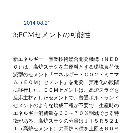
内
容
を
2014.08.21
ス
3;ECMセメントの可能性
キ
ッ
プ
新エネルギー・産業技術総合開発機構（ＮＥＤ
Ｏ）は、高炉スラグを主原料とする環境負荷低
減型のセメント「エネルギー・ＣＯ２・ミニマ
ム（ＥＣＭ）セメント」を開発、実用化の段階
に移行した。ＥＣＭセメントは、高炉スラグを
反応主材としたセメントで、普通ポルトランド
セメントのような焼成工程が不要で、生産時の
エネルギー消費量を６０～７０％削減できる特
徴がある。高炉スラグの分量はＪＩＳＲ５２１
１（高炉セメント）の高炉Ｂ種を上回る６０％