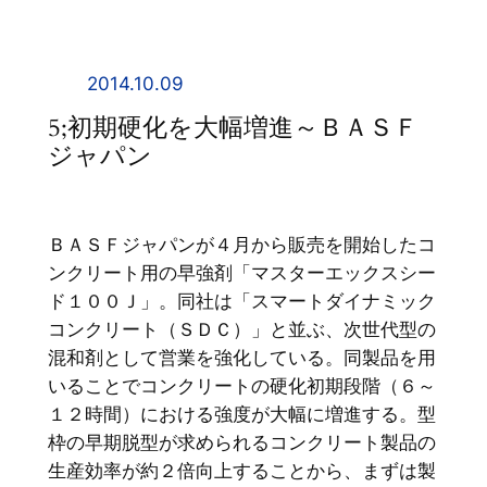
内
容
を
2014.10.09
ス
5;初期硬化を大幅増進～ＢＡＳＦ
キ
ジャパン
ッ
プ
ＢＡＳＦジャパンが４月から販売を開始したコ
ンクリート用の早強剤「マスターエックスシー
ド１００Ｊ」。同社は「スマートダイナミック
コンクリート（ＳＤＣ）」と並ぶ、次世代型の
混和剤として営業を強化している。同製品を用
いることでコンクリートの硬化初期段階（６～
１２時間）における強度が大幅に増進する。型
枠の早期脱型が求められるコンクリート製品の
生産効率が約２倍向上することから、まずは製