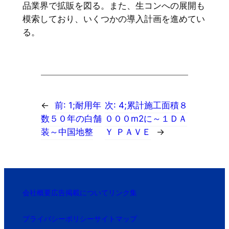
品業界で拡販を図る。また、生コンへの展開も
模索しており、いくつかの導入計画を進めてい
る。
←
前:
1;耐用年
次:
4;累計施工面積８
数５０年の白舗
０００m2に～１ＤＡ
装～中国地整
Ｙ ＰＡＶＥ
→
会社概要
広告掲載について
リンク集
プライバシーポリシー
サイトマップ