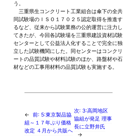
う。
三重県生コンクリート工業組合は傘下の全共
同試験場のＩＳＯ１７０２５認定取得を推進す
るなど、従来から試験業務の公的運営に注力し
てきたが、今回各試験場を三重県建設資材試験
センターとして公益法人化することで完全に独
立した試験機関にした。同センターはコンクリ
ートの品質試験や材料試験のほか、路盤材や石
材などの工事用材料の品質試験も実施する。
次:
3:高岡地区
←
前:
5:東京製品協
協組が発足 理事
組～１７年ぶり価格
長に立野井氏
改定 ４月から共販へ
→