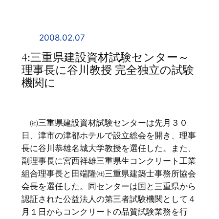
内
容
を
2008.02.07
ス
4:三重県建設資材試験センター～
キ
理事長に谷川教授 完全独立の試験
ッ
機関に
プ
㈳三重県建設資材試験センターは先月３０
日、津市の津都ホテルで設立総会を開き、理事
長に谷川恭雄名城大学教授を選任した。また、
副理事長に宮西祥雄三重県生コンクリート工業
組合理事長と田端隆㈳三重県建築士事務所協会
会長を選任した。同センターは国と三重県から
認証された公益法人の第三者試験機関として４
月１日からコンクリートの品質試験業務を行