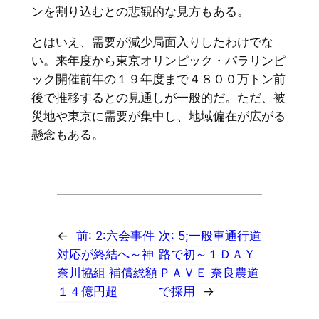
ンを割り込むとの悲観的な見方もある。
とはいえ、需要が減少局面入りしたわけでな
い。来年度から東京オリンピック・パラリンピ
ック開催前年の１９年度まで４８００万トン前
後で推移するとの見通しが一般的だ。ただ、被
災地や東京に需要が集中し、地域偏在が広がる
懸念もある。
←
前:
2:六会事件
次:
5;一般車通行道
対応が終結へ～神
路で初～１ＤＡＹ
奈川協組 補償総額
ＰＡＶＥ 奈良農道
１４億円超
で採用
→