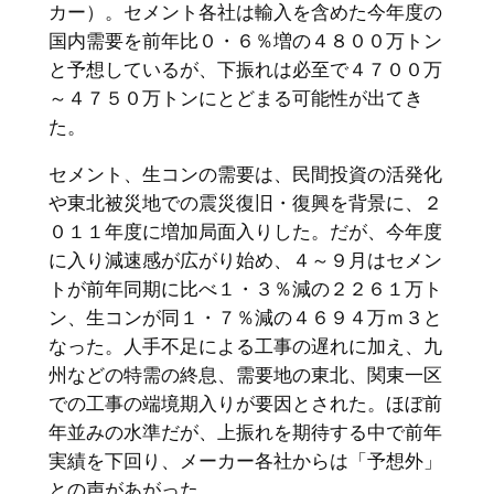
カー）。セメント各社は輸入を含めた今年度の
国内需要を前年比０・６％増の４８００万トン
と予想しているが、下振れは必至で４７００万
～４７５０万トンにとどまる可能性が出てき
た。
セメント、生コンの需要は、民間投資の活発化
や東北被災地での震災復旧・復興を背景に、２
０１１年度に増加局面入りした。だが、今年度
に入り減速感が広がり始め、４～９月はセメン
トが前年同期に比べ１・３％減の２２６１万ト
ン、生コンが同１・７％減の４６９４万ｍ３と
なった。人手不足による工事の遅れに加え、九
州などの特需の終息、需要地の東北、関東一区
での工事の端境期入りが要因とされた。ほぼ前
年並みの水準だが、上振れを期待する中で前年
実績を下回り、メーカー各社からは「予想外」
との声があがった。