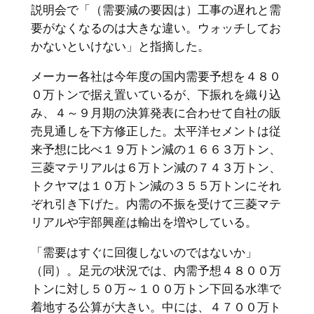
説明会で「（需要減の要因は）工事の遅れと需
要がなくなるのは大きな違い。ウォッチしてお
かないといけない」と指摘した。
メーカー各社は今年度の国内需要予想を４８０
０万トンで据え置いているが、下振れを織り込
み、４～９月期の決算発表に合わせて自社の販
売見通しを下方修正した。太平洋セメントは従
来予想に比べ１９万トン減の１６６３万トン、
三菱マテリアルは６万トン減の７４３万トン、
トクヤマは１０万トン減の３５５万トンにそれ
ぞれ引き下げた。内需の不振を受けて三菱マテ
リアルや宇部興産は輸出を増やしている。
「需要はすぐに回復しないのではないか」
（同）。足元の状況では、内需予想４８００万
トンに対し５０万～１００万トン下回る水準で
着地する公算が大きい。中には、４７００万ト