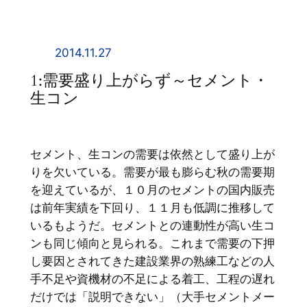
内
容
を
2014.11.27
ス
1:需要盛り上がらず～セメント・
キ
生コン
ッ
プ
セメント、生コンの需要は依然として盛り上が
りを欠いている。需要が最も膨らむ秋の需要期
を迎えているが、１０月のセメントの国内販売
は前年実績を下回り、１１月も低調に推移して
いるもようだ。セメントとの連動性が高い生コ
ンも同じ傾向と見られる。これまで需要の下押
し要因とされてきた建設業界の熟練工などの人
手不足や資機材の不足による着工、工程の遅れ
だけでは「説明できない」（大手セメントメー