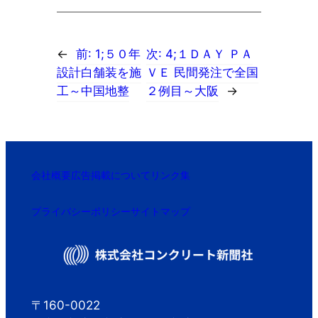
←
前:
1;５０年
次:
4;１ＤＡＹ ＰＡ
設計白舗装を施
ＶＥ 民間発注で全国
工～中国地整
２例目～大阪
→
会社概要
広告掲載について
リンク集
プライバシーポリシー
サイトマップ
〒160-0022