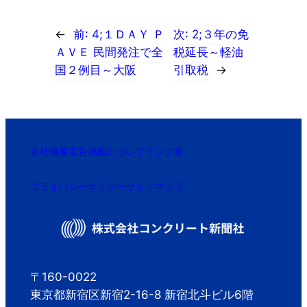
←
前:
4;１ＤＡＹ Ｐ
次:
2;３年の免
ＡＶＥ 民間発注で全
税延長～軽油
国２例目～大阪
引取税
→
会社概要
広告掲載について
リンク集
プライバシーポリシー
サイトマップ
〒160-0022
東京都新宿区新宿2-16-8 新宿北斗ビル6階