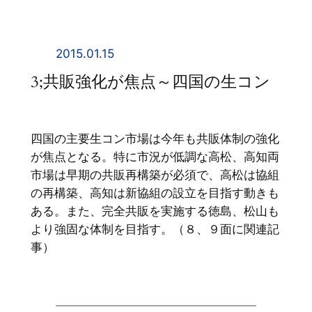
内
容
を
2015.01.15
ス
3;共販強化が焦点～四国の生コン
キ
ッ
プ
四国の主要生コン市場は今年も共販体制の強化
が焦点となる。特に市況が低調な高松、高知両
市場は早期の共販再構築が必須で、高松は協組
の再構築、高知は新協組の設立を目指す動きも
ある。また、完全共販を実施する徳島、松山も
より強固な体制を目指す。（８、９面に関連記
事）