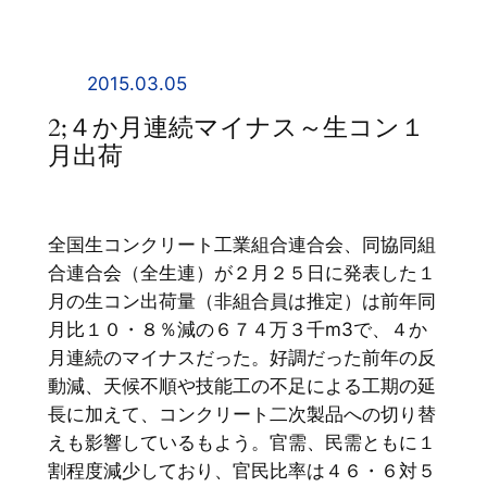
内
容
を
2015.03.05
ス
2;４か月連続マイナス～生コン１
キ
月出荷
ッ
プ
全国生コンクリート工業組合連合会、同協同組
合連合会（全生連）が２月２５日に発表した１
月の生コン出荷量（非組合員は推定）は前年同
月比１０・８％減の６７４万３千m3で、４か
月連続のマイナスだった。好調だった前年の反
動減、天候不順や技能工の不足による工期の延
長に加えて、コンクリート二次製品への切り替
えも影響しているもよう。官需、民需ともに１
割程度減少しており、官民比率は４６・６対５