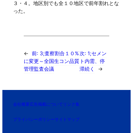
３・４。地区別でも全１０地区で前年割れとな
った。
←
前:
3;査察割合１０%
次:
1;セメン
に変更～全国生コン品質
ト内需、停
管理監査会議
滞続く
→
会社概要
広告掲載について
リンク集
プライバシーポリシー
サイトマップ