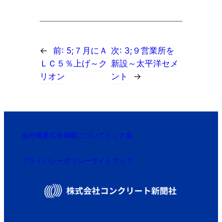
←
前:
5;７月にＡ
次:
3;９営業所を
ＬＣ５％上げ～ク
新設～太平洋セメ
リオン
ント
→
会社概要
広告掲載について
リンク集
プライバシーポリシー
サイトマップ