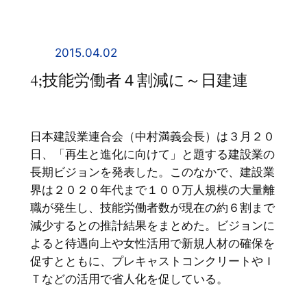
内
容
を
2015.04.02
ス
4;技能労働者４割減に～日建連
キ
ッ
プ
日本建設業連合会（中村満義会長）は３月２０
日、「再生と進化に向けて」と題する建設業の
長期ビジョンを発表した。このなかで、建設業
界は２０２０年代まで１００万人規模の大量離
職が発生し、技能労働者数が現在の約６割まで
減少するとの推計結果をまとめた。ビジョンに
よると待遇向上や女性活用で新規人材の確保を
促すとともに、プレキャストコンクリートやＩ
Ｔなどの活用で省人化を促している。