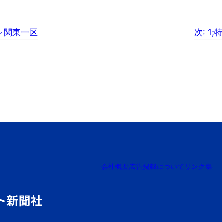
～関東一区
次:
1
会社概要
広告掲載について
リンク集