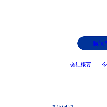
内
容
を
ス
キ
ッ
購読
プ
会社概要
2015.04.23