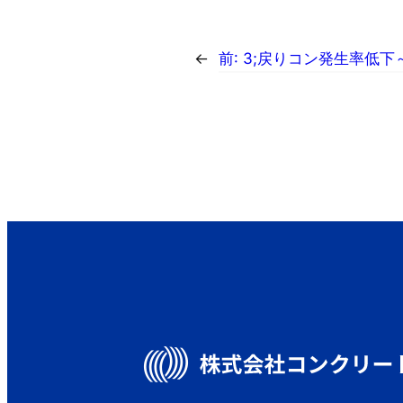
←
前:
3;戻りコン発生率低下