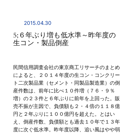
内
容
を
2015.04.30
ス
5;６年ぶり増も低水準～昨年度の
キ
生コン・製品倒産
ッ
プ
民間信用調査会社の東京商工リサーチのまとめ
によると、２０１４年度の生コン・コンクリー
ト二次製品業（セメント・同製品製造業）の倒
産件数は、前年に比べ１０件増（７６・９％
増）の２３件と６年ぶりに前年を上回った。販
売不振が主因で、負債額も２・４倍の１１８億
円と２年ぶりに１００億円を超えた。とはい
え、倒産件数、負債額とも過去１０年で１３年
度に次ぐ低水準。昨年度以降、追い風はやや弱