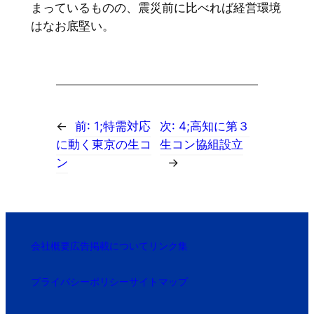
まっているものの、震災前に比べれば経営環境
はなお底堅い。
←
前:
1;特需対応
次:
4;高知に第３
に動く東京の生コ
生コン協組設立
ン
→
会社概要
広告掲載について
リンク集
プライバシーポリシー
サイトマップ