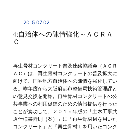
内
容
を
2015.07.02
ス
4;自治体への陳情強化～ＡＣＲＡ
キ
Ｃ
ッ
プ
再生骨材コンクリート普及連絡協議会（ＡＣＲ
ＡＣ）は、再生骨材コンクリートの普及拡大に
向けて、国や地方自治体への陳情を強化してい
る。昨年度から大阪府都市整備局技術管理課と
の意見交換を開始。再生骨材コンクリートの公
共事業への利用促進のための情報提供を行った
ことが奏功して、２０１５年版の「土木工事共
通仕様書附則（案）」に「再生骨材Ｍを用いた
コンクリート」と「再生骨材Ｌを用いたコンク