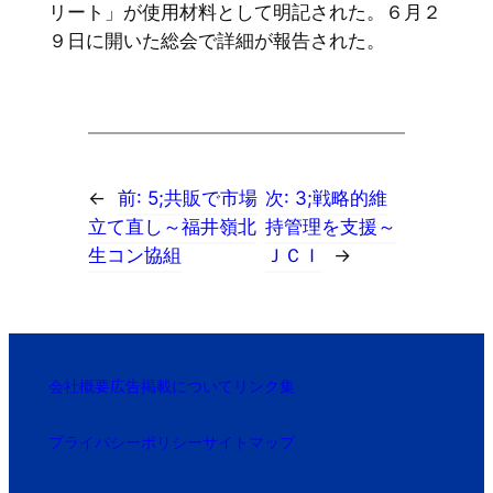
リート」が使用材料として明記された。６月２
９日に開いた総会で詳細が報告された。
←
前:
5;共販で市場
次:
3;戦略的維
立て直し～福井嶺北
持管理を支援～
生コン協組
ＪＣＩ
→
会社概要
広告掲載について
リンク集
プライバシーポリシー
サイトマップ