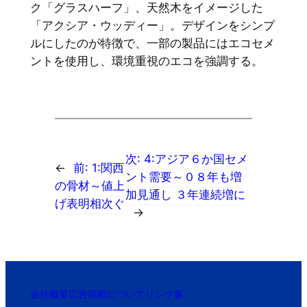
ク「グラスハーフ」、天然木をイメージした
「アクシア・ウッディー」。デザインをシンプ
ルにしたのが特徴で、一部の製品にはエコセメ
ントを使用し、環境重視のエコを強調する。
次:
4:アジア６か国セメ
←
前:
1:関西
ント需要～０８年も増
の骨材～値上
加見通し ３年連続増に
げ表明相次ぐ
→
会社概要
広告掲載について
リンク集