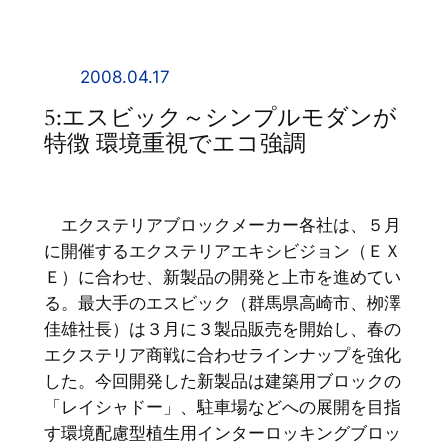
内
容
を
2008.04.17
ス
5:エスビック～シンプルモダンが
キ
特徴 環境重視でエコ強調
ッ
プ
エクステリアブロックメーカー各社は、５月
に開催するエクステリアエキシビジョン（ＥＸ
Ｅ）に合わせ、新製品の開発と上市を進めてい
る。最大手のエスビック（群馬県高崎市、栁澤
佳雄社長）は３月に３製品販売を開始し、春の
エクステリア商戦に合わせラインナップを強化
した。今回開発した新製品は建築用ブロックの
「レイシャドー」、駐車場などへの展開を目指
す環境配慮型植生用インターロッキングブロッ