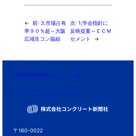
←
前:
3;市場占有
次:
1;学会指針に
率９０％超～大阪
反映提案～ＥＣＭ
広域生コン協組
セメント
→
会社概要
広告掲載について
リンク集
プライバシーポリシー
サイトマップ
〒160-0022