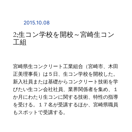
内
容
を
2015.10.08
ス
2;生コン学校を開校～宮崎生コン
キ
工組
ッ
プ
宮崎県生コンクリート工業組合（宮崎市、木田
正美理事長）は５日、生コン学校を開校した。
新入社員または基礎からコンクリート技術を学
びたい生コン会社社員、業界関係者を集め、１
か月にわたり生コンに関する技術、特性の指導
を受ける。１７名が受講するほか、宮崎県職員
もスポットで受講する。