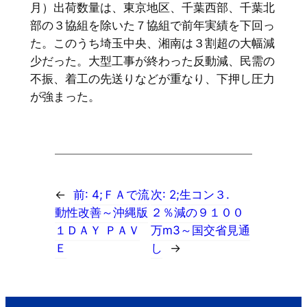
月）出荷数量は、東京地区、千葉西部、千葉北
部の３協組を除いた７協組で前年実績を下回っ
た。このうち埼玉中央、湘南は３割超の大幅減
少だった。大型工事が終わった反動減、民需の
不振、着工の先送りなどが重なり、下押し圧力
が強まった。
←
前:
4;ＦＡで流
次:
2;生コン３.
動性改善～沖縄版
２％減の９１００
１ＤＡＹ ＰＡＶ
万m3～国交省見通
Ｅ
し
→