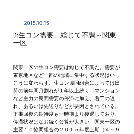
内
容
を
2015.10.15
ス
3;生コン需要、総じて不調～関東
キ
一区
ッ
プ
関東一区の生コン需要は総じて不調だ。需要が
東京地区など一部の地域に集中する状況はいっ
こうに変わらず、生コン協同組合によっては出
荷の前年同月割れが１年以上続く。マンション
など主力の民間需要の停滞に加え、着工の遅
れ、あるいは先送りなどが要因とされている。
下期回復の期待度も一時期より後退しており、
停滞状況はなお続く公算が大きい。関東一区の
主要１０協同組合の２０１５年度上期（４～９