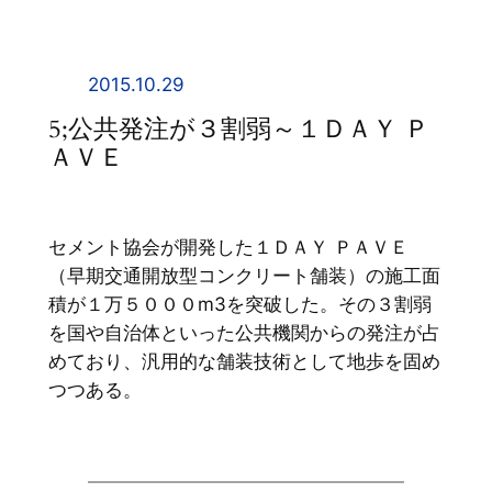
内
容
を
2015.10.29
ス
5;公共発注が３割弱～１ＤＡＹ Ｐ
キ
ＡＶＥ
ッ
プ
セメント協会が開発した１ＤＡＹ ＰＡＶＥ
（早期交通開放型コンクリート舗装）の施工面
積が１万５０００m3を突破した。その３割弱
を国や自治体といった公共機関からの発注が占
めており、汎用的な舗装技術として地歩を固め
つつある。