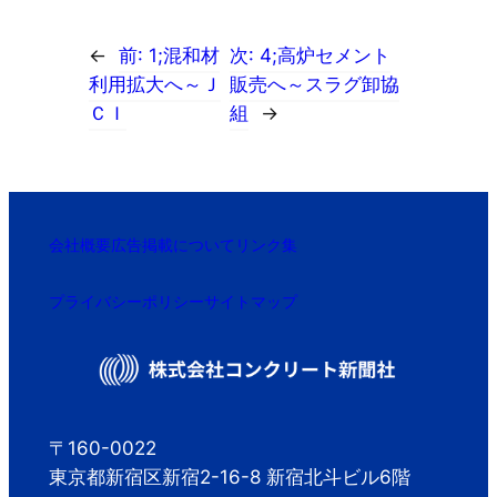
←
前:
1;混和材
次:
4;高炉セメント
利用拡大へ～Ｊ
販売へ～スラグ卸協
ＣＩ
組
→
会社概要
広告掲載について
リンク集
プライバシーポリシー
サイトマップ
〒160-0022
東京都新宿区新宿2-16-8 新宿北斗ビル6階