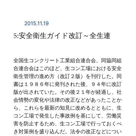
内
容
を
2015.11.19
ス
5:安全衛生ガイド改訂～全生連
キ
ッ
プ
全国生コンクリート工業組合連合会、同協同組
合連合会はこのほど、生コン工場における安全
衛生管理の進め方（改訂２版）を刊行した。同
書は１９８６年に発刊された後、９４年に改訂
版が出されていた。その後２１年が経過し、社
会情勢の変化や法律の改正などがあったことか
ら、これらを最新の知見に改めるとともに、生
コン工場で発生した事故例を基にして、労働災
害を防止するため、生コン工場で行っておくべ
き対策例を盛り込んだ。法令の改正などについ