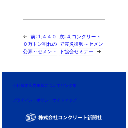
←
前:
1;４４０
次:
4;コンクリート
０万トン割れの
で震災復興～セメン
公算～セメント
ト協会セミナー
→
会社概要
広告掲載について
リンク集
プライバシーポリシー
サイトマップ