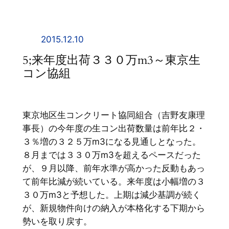
内
容
を
2015.12.10
ス
5;来年度出荷３３０万m3～東京生
キ
コン協組
ッ
プ
東京地区生コンクリート協同組合（吉野友康理
事長）の今年度の生コン出荷数量は前年比２・
３％増の３２５万m3になる見通しとなった。
８月までは３３０万m3を超えるペースだった
が、９月以降、前年水準が高かった反動もあっ
て前年比減が続いている。来年度は小幅増の３
３０万m3と予想した。上期は減少基調が続く
が、新規物件向けの納入が本格化する下期から
勢いを取り戻す。