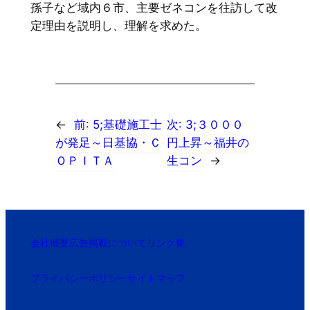
孫子など域内６市、主要ゼネコンを往訪して改
定理由を説明し、理解を求めた。
←
前:
5;基礎施工士
次:
3;３０００
が発足～日基協・Ｃ
円上昇～福井の
ＯＰＩＴＡ
生コン
→
会社概要
広告掲載について
リンク集
プライバシーポリシー
サイトマップ