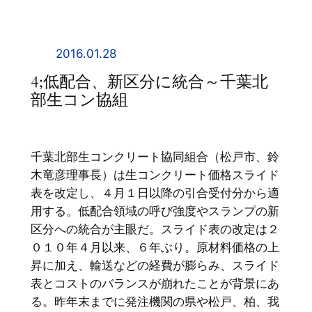
内
容
を
2016.01.28
ス
4;低配合、新区分に統合～千葉北
キ
部生コン協組
ッ
プ
千葉北部生コンクリート協同組合（松戸市、鈴
木竜彦理事長）は生コンクリート価格スライド
表を改定し、４月１日以降の引合受付分から適
用する。低配合領域の呼び強度やスランプの新
区分への統合が主眼だ。スライド表の改定は２
０１０年４月以来、６年ぶり。原材料価格の上
昇に加え、輸送などの経費が膨らみ、スライド
表とコストのバランスが崩れたことが背景にあ
る。昨年末までに発注機関の県や松戸、柏、我