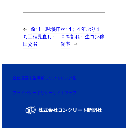
←
前:
1；現場打
次:
4；４年ぶり１
ち工程見直し～
０％割れ～生コン稼
国交省
働率
→
会社概要
広告掲載について
リンク集
プライバシーポリシー
サイトマップ