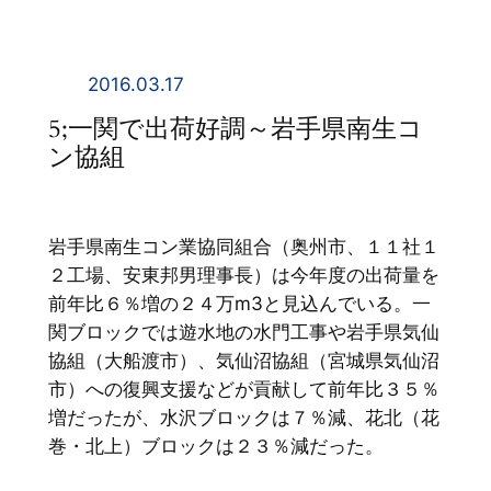
内
容
を
2016.03.17
ス
5;一関で出荷好調～岩手県南生コ
キ
ン協組
ッ
プ
岩手県南生コン業協同組合（奥州市、１１社１
２工場、安東邦男理事長）は今年度の出荷量を
前年比６％増の２４万m3と見込んでいる。一
関ブロックでは遊水地の水門工事や岩手県気仙
協組（大船渡市）、気仙沼協組（宮城県気仙沼
市）への復興支援などが貢献して前年比３５％
増だったが、水沢ブロックは７％減、花北（花
巻・北上）ブロックは２３％減だった。