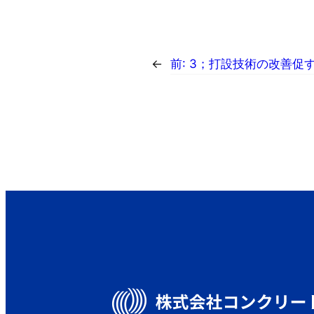
←
前:
3；打設技術の改善促