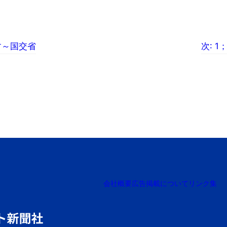
す～国交省
次:
1
会社概要
広告掲載について
リンク集