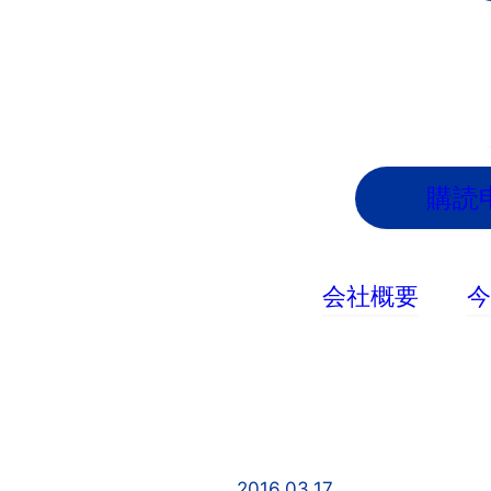
内
容
を
ス
キ
ッ
購読
プ
会社概要
2016.03.17