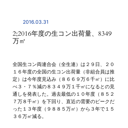
内
容
を
2016.03.31
ス
2;2016年度の生コン出荷量、8349
キ
万㎥
ッ
プ
全国生コン両連合会（全生連）は２９日、２０
１６年度の全国の生コン出荷量（非組合員は推
定）は今年度見込み（８６６９万６千㎥）に比
べ３・７％減の８３４９万１千㎥になるとの見
通しを発表した。過去最低の１０年度（８５２
７万８千㎥）を下回り、直近の需要のピークだ
った１３年度（９８８５万㎥）から３年で１５
３６万㎥減る。