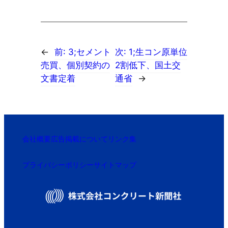
←
前:
3;セメント
次:
1;生コン原単位
売買、個別契約の
2割低下、国土交
文書定着
通省
→
会社概要
広告掲載について
リンク集
プライバシーポリシー
サイトマップ