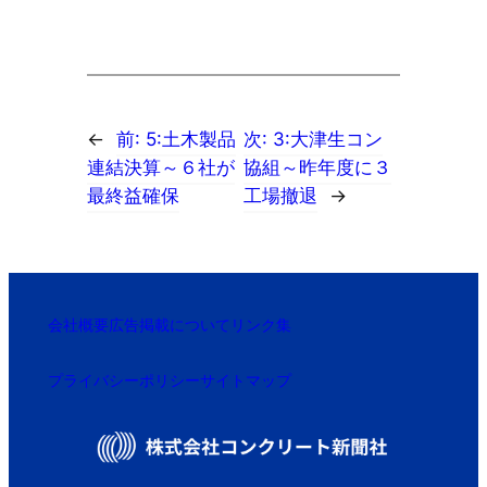
←
前:
5:土木製品
次:
3:大津生コン
連結決算～６社が
協組～昨年度に３
最終益確保
工場撤退
→
会社概要
広告掲載について
リンク集
プライバシーポリシー
サイトマップ