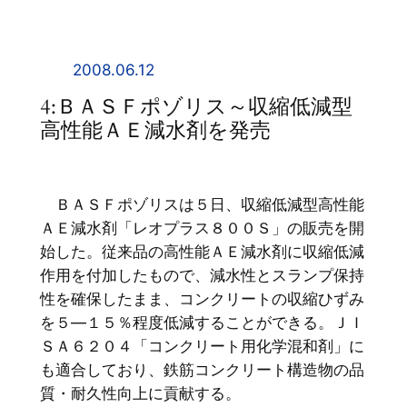
内
容
を
2008.06.12
ス
4:ＢＡＳＦポゾリス～収縮低減型
キ
高性能ＡＥ減水剤を発売
ッ
プ
ＢＡＳＦポゾリスは５日、収縮低減型高性能
ＡＥ減水剤「レオプラス８００Ｓ」の販売を開
始した。従来品の高性能ＡＥ減水剤に収縮低減
作用を付加したもので、減水性とスランプ保持
性を確保したまま、コンクリートの収縮ひずみ
を５―１５％程度低減することができる。ＪＩ
ＳＡ６２０４「コンクリート用化学混和剤」に
も適合しており、鉄筋コンクリート構造物の品
質・耐久性向上に貢献する。