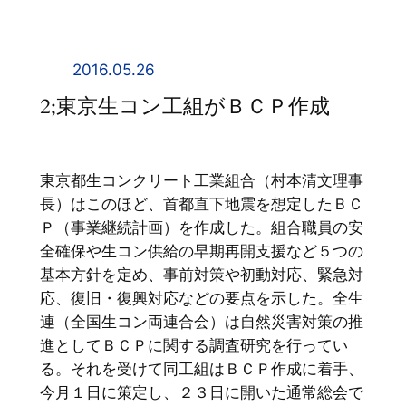
内
容
を
2016.05.26
ス
2;東京生コン工組がＢＣＰ作成
キ
ッ
プ
東京都生コンクリート工業組合（村本清文理事
長）はこのほど、首都直下地震を想定したＢＣ
Ｐ（事業継続計画）を作成した。組合職員の安
全確保や生コン供給の早期再開支援など５つの
基本方針を定め、事前対策や初動対応、緊急対
応、復旧・復興対応などの要点を示した。全生
連（全国生コン両連合会）は自然災害対策の推
進としてＢＣＰに関する調査研究を行ってい
る。それを受けて同工組はＢＣＰ作成に着手、
今月１日に策定し、２３日に開いた通常総会で