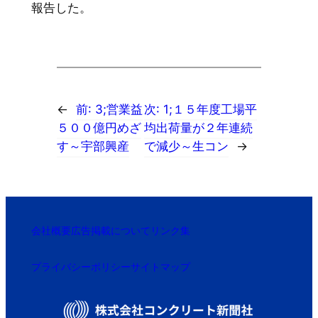
報告した。
←
前:
3;営業益
次:
1;１５年度工場平
５００億円めざ
均出荷量が２年連続
す～宇部興産
で減少～生コン
→
会社概要
広告掲載について
リンク集
プライバシーポリシー
サイトマップ