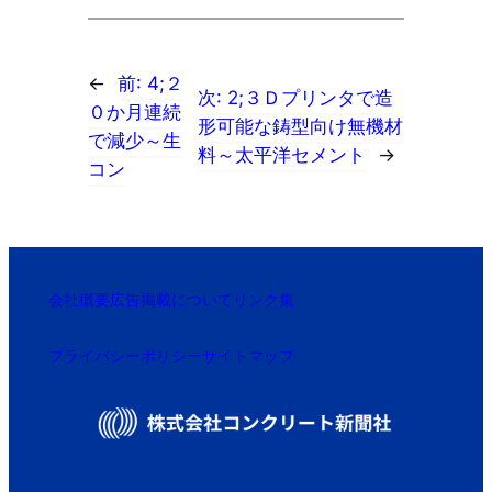
←
前:
4;２
次:
2;３Ｄプリンタで造
０か月連続
形可能な鋳型向け無機材
で減少～生
料～太平洋セメント
→
コン
会社概要
広告掲載について
リンク集
プライバシーポリシー
サイトマップ