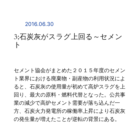
内
容
を
2016.06.30
ス
3;石炭灰がスラグ上回る～セメン
キ
ト
ッ
プ
セメント協会がまとめた２０１５年度のセメン
ト業界における廃棄物・副産物の利用状況によ
ると、石炭灰の使用量が初めて高炉スラグを上
回り、最大の原料・燃料代替となった。公共事
業の減少で高炉セメント需要が落ち込んだ一
方、石炭火力発電所の稼働率上昇により石炭灰
の発生量が増えたことが逆転の背景にある。