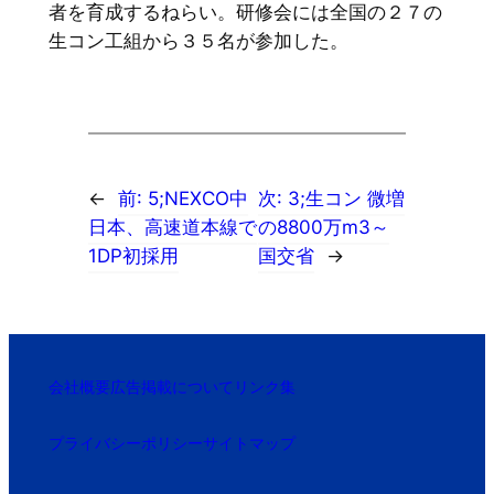
者を育成するねらい。研修会には全国の２７の
生コン工組から３５名が参加した。
←
前:
5;NEXCO中
次:
3;生コン 微増
日本、高速道本線で
の8800万m3～
1DP初採用
国交省
→
会社概要
広告掲載について
リンク集
プライバシーポリシー
サイトマップ