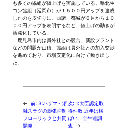
も多くの協組が値上げを実施している。県北生
コン協組（延岡市）が１５００円アップを達成
したのを皮切りに、西諸、都城が６月から１０
００円アップを表明するなど、値上げの動きが
活発化している。
鹿児島市内は員外社との競合、新設プラント
などの問題が山積。協組は員外社との加入交渉
を進めており、市場安定化に向けて動き出し
た。
←
前:
3:ハザマ～溶
次:
1:大臣認定取
融スラグの膨張抑制
得件数 近年は横
フローリックと共同
ばい、全生連調
開発
査
→