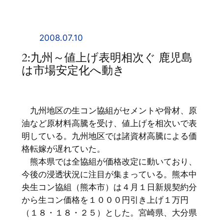
内
容
を
2008.07.10
ス
2:九州～値上げ表明相次ぐ 鹿児島
キ
は市場安定化へ動き
ッ
プ
九州地区の生コン協組がセメントや骨材、原
油など原材料高騰を受け、値上げを相次いで表
明している。九州地区では諸資材高騰による価
格転嫁が遅れていた。
熊本県では全協組が価格改定に動いており、
今後の浸透状況に注目が集まっている。熊本中
央生コン協組（熊本市）は４月１日新規契約分
から生コン価格を１０００円引き上げ１万円
（１８・１８・２５）とした。宮崎県、大分県