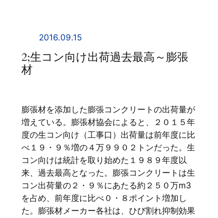
内
容
を
2016.09.15
ス
2;生コン向け出荷過去最高～膨張
キ
材
ッ
プ
膨張材を添加した膨張コンクリートの出荷量が
増えている。膨張材協会によると、２０１５年
度の生コン向け（工事口）出荷量は前年度に比
べ１９・９％増の４万９９０２トンだった。生
コン向けは統計を取り始めた１９８９年度以
来、過去最高となった。膨張コンクリートは生
コン出荷量の２・９％にあたる約２５０万m3
を占め、前年度に比べ０・８ポイント増加し
た。膨張材メーカー各社は、ひび割れ抑制効果