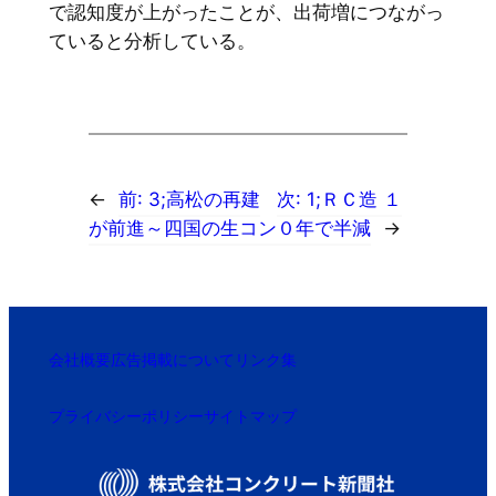
で認知度が上がったことが、出荷増につながっ
ていると分析している。
←
前:
3;高松の再建
次:
1;ＲＣ造 １
が前進～四国の生コン
０年で半減
→
会社概要
広告掲載について
リンク集
プライバシーポリシー
サイトマップ