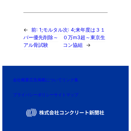
←
前:
1;モルタル
次:
4;来年度は３１
バー優先削除～
０万m3超～東京生
アル骨試験
コン協組
→
会社概要
広告掲載について
リンク集
プライバシーポリシー
サイトマップ