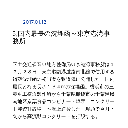
内
容
を
2017.01.12
ス
5;国内最長の沈埋函～東京港湾事
キ
務所
ッ
プ
国土交通省関東地方整備局東京港湾事務所は１
２月２８日、東京港臨港道路南北線で使用する
鋼殻沈埋函の初出渠を報道陣に公開した。国内
最長となる長さ１３４mの沈埋函。横浜市の三
菱重工横浜製作所から千葉県船橋市の千葉港勝
南地区京葉食品コンビナート埠頭（コンクリー
ト浮遊打設場）へ海上運搬した。埠頭で今月下
旬から高流動コンクリートを打設する。