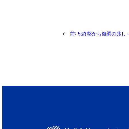
←
前:
5;終盤から復調の兆し