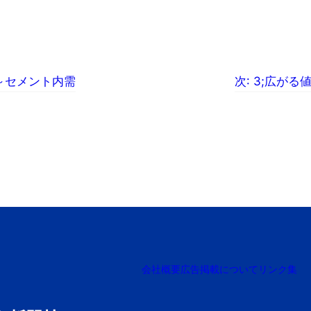
～セメント内需
次:
3;広がる
会社概要
広告掲載について
リンク集