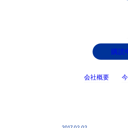
内
容
を
ス
キ
ッ
購読
プ
会社概要
2017.02.02