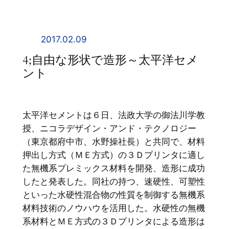
内
容
を
2017.02.09
ス
4;自由な形状で造形～太平洋セメ
キ
ント
ッ
プ
太平洋セメントは６日、法政大学の御法川学教
授、ニコラデザイン・アンド・テクノロジー
（東京都府中市、水野操社長）と共同で、材料
押出し方式（ＭＥ方式）の３Ｄプリンタに適し
た無機系プレミックス材料を開発、造形に成功
したと発表した。同社の持つ、速硬性、可塑性
といった水硬性混合物の性質を制御する無機系
材料技術のノウハウを活用した。水硬性の無機
系材料とＭＥ方式の３Ｄプリンタによる造形は