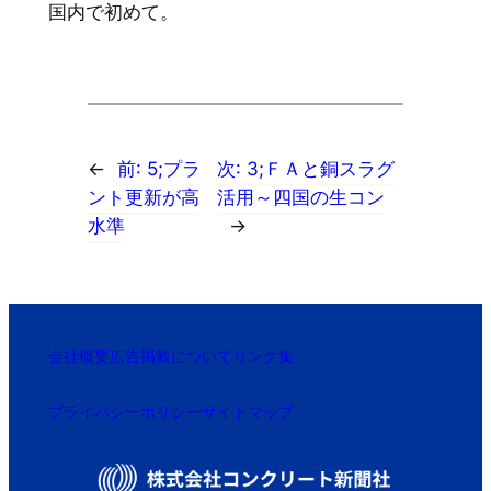
国内で初めて。
←
前:
5;プラ
次:
3;ＦＡと銅スラグ
ント更新が高
活用～四国の生コン
水準
→
会社概要
広告掲載について
リンク集
プライバシーポリシー
サイトマップ