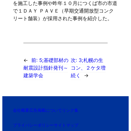
を施工した事例や昨年１０月につくば市の市道
で１ＤＡＹ ＰＡＶＥ（早期交通開放型コンク
リート舗装）が採用された事例を紹介した。
←
前:
5;基礎部材の
次:
3;札幌の生
耐震設計指針発刊～
コン、２ケタ増
建築学会
続く
→
会社概要
広告掲載について
リンク集
プライバシーポリシー
サイトマップ