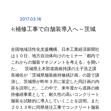
内
容
を
2017.03.16
ス
4;補修工事で白舗装導入へ～茨城
キ
ッ
プ
全国地域活性化支援機構、日本工業経済新聞社
は１０日、地方自治体向けのセミナー「都内で
これからの舗装マネジメントを考える」を開い
た。 茨城県土木部道路維持課の土子浩之課
長補佐が「茨城県舗装維持修繕計画」の題で講
演し、茨城県が昨年３月に策定した同計画の内
容を説明した。この中で、来年度から道路の維
持修繕事業として、耐久性の高いコンクリート
舗装を試験的に導入していくことを説明。また
２０１３年に同県発注工事でコンクリート舗装