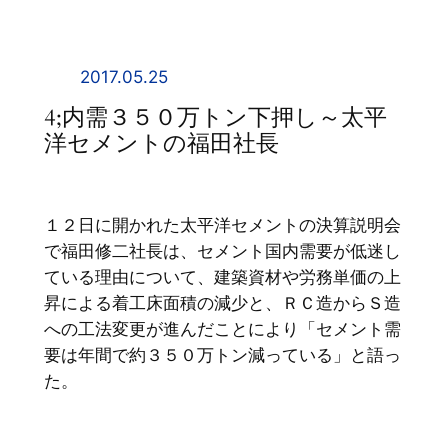
内
容
を
2017.05.25
ス
4;内需３５０万トン下押し～太平
キ
洋セメントの福田社長
ッ
プ
１２日に開かれた太平洋セメントの決算説明会
で福田修二社長は、セメント国内需要が低迷し
ている理由について、建築資材や労務単価の上
昇による着工床面積の減少と、ＲＣ造からＳ造
への工法変更が進んだことにより「セメント需
要は年間で約３５０万トン減っている」と語っ
た。