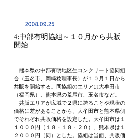
内
容
を
2008.09.25
ス
4:中部有明協組～１０月から共販
キ
開始
ッ
プ
熊本県の中部有明地区生コンクリート協同組
合（玉名市、岡崎稔理事長）が１０月１日から
共販を開始する。同協組のエリアは大牟田市
（福岡県）、熊本県の荒尾市、玉名市など。
共販エリアが広域で２県に跨ることや現状の
価格に差があることから、大牟田市と熊本県側
でそれぞれ共販価格を設定した。大牟田市は１
１０００円（１８・１８・２０）、熊本県は１
２０００円（同）とした。協組は当面、共販価