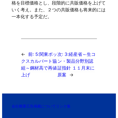
格を目標価格とし、段階的に共販価格を上げて
いく考え。また、２つの共販価格も将来的には
一本化する予定だ。
←
前:
5:関東ボッ
次:
3:経産省～生コ
クスカルバート協
ン・製品分野別認
組～鋼材高で再値
証指針 １１月末に
上げ
原案
→
会社概要
広告掲載について
リンク集